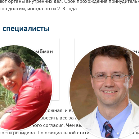
ют органы внутренних дел. Срок прохождения принудитель
чно долгим, иногда это и 2–3 года.
 специалисты
Шрайбман
Болотн
Игорь
Андрей
Владим
Психолог
Психотер
туация достаточно сложная, и вы в серьез озадачены вопрос
висимого, стоит взвесить все за и против. Самое эффектив
его добровольного согласия. Чем выше желание пациента ст
ости рецидива. По официальной статистике только 3% паци