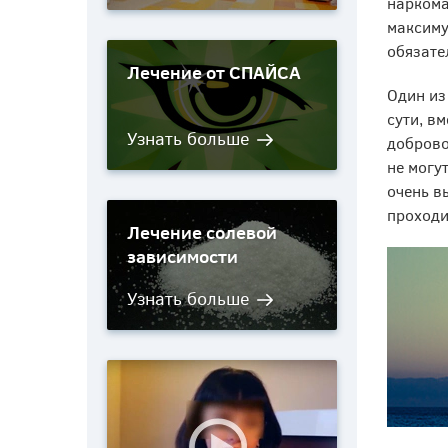
наркома
максиму
обязате
Лечение от
СПАЙСА
Один из
сути, в
доброво
не могу
очень в
проходи
Лечение солевой
зависимости