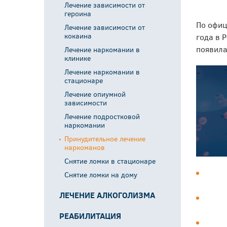
Лечение зависимости от
героина
По офиц
Лечение зависимости от
кокаина
года в 
появила
Лечение наркомании в
клинике
Лечение наркомании в
стационаре
Лечение опиумной
зависимости
Лечение подростковой
наркомании
Принудительное лечение
наркоманов
Снятие ломки в стационаре
Снятие ломки на дому
ЛЕЧЕНИЕ АЛКОГОЛИЗМА
Вывод из запоя в стационаре
РЕАБИЛИТАЦИЯ