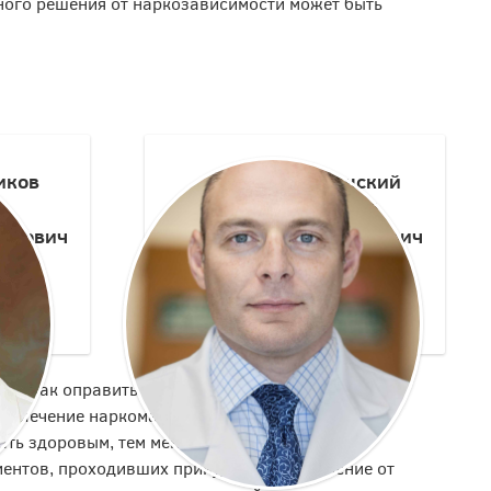
ного решения от наркозависимости может быть
иков
Логинский
Виталий
ирович
Анатольевич
апевт
Врач-нарколог
ом, как оправить на принудительное лечение
ное лечение наркомана возможно только в
ать здоровым, тем меньше показатель
ентов, проходивших принудительное лечение от