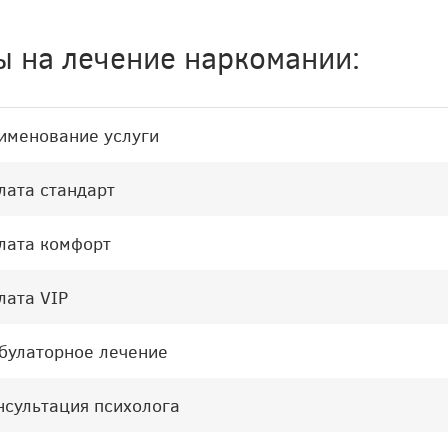
ы на лечение наркомании:
именование услуги
лата стандарт
лата комфорт
лата VIP
булаторное лечение
нсультация психолога