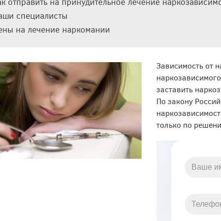
ак отправить на принудительное лечение наркозависим
Амбулаторное
аши специалисты
лечение алкоголизма
ены на лечение наркомании
ние
Вшивание торпеды
Капельница от запоя
Зависимость от н
наркозависимого,
Капельница при
заставить наркоз
алкогольной
интоксикации
По закону Россий
Кодирование от
наркозависимост
алкоголизма по
Довженко
только по решени
лизма
Лечение алкоголизма
у подростков
го
Программа 12 шагов