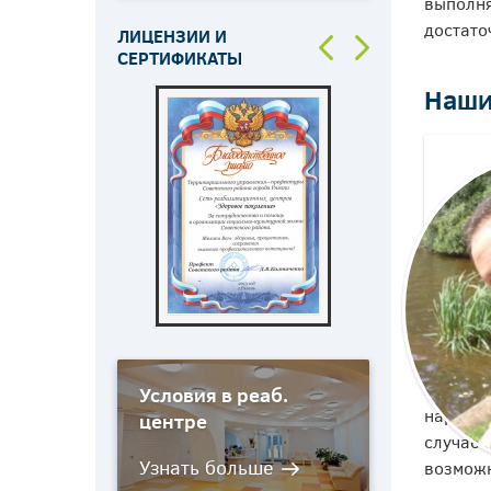
выполня
Капельница от похмелья
достато
ЛИЦЕНЗИИ И
Капельница при алкогольной
интоксикации
СЕРТИФИКАТЫ
Кодирование женского
Наши
алкоголизма
Кодирование от алкоголизма
по Довженко
Лечение алкоголизма в
стационаре
Лечение алкоголизма у
подростков
Лечение женского
алкоголизма
Программа 12 шагов
Если си
Условия в реаб.
наркоза
центре
случае 
возможн