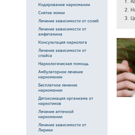
К
помощь
лечение наркомании
Кодирование наркомании
Кодирование от
Н
Бесплатное лечение
Детоксикация
алкоголизма
Снятие ломки
наркомании
организма от
гипнозом
Ц
наркотиков
Лечение зависимости от солей
Бесплатное лече
Лечение аптечной
Лечение
алкоголизма
Лечение зависимости от
наркомании
зависимости от
Детоксикация
амфетамина
Лирики
организма от
Консультация нарколога
Лечение
Лечение
алкоголя
зависимости от
зависимости от
Капельница от
Лечение зависимости от
героина
кокаина
похмелья
спайса
Лечение наркомании
Лечение наркомании
в клинике
в стационаре
Наркологическая помощь
Кодирование
Лечение опиумной
Лечение
женского
Амбулаторное лечение
зависимости
подростковой
алкоголизма
наркомании
наркомании
Лечение алкого
Бесплатное лечение
Принудительное
Снятие ломки в
в стационаре
наркомании
лечение наркоманов
стационаре
Лечение женско
Детоксикация организма от
Снятие ломки на
алкоголизма
наркотиков
дому
Лечение аптечной
наркомании
Лечение зависимости от
Лирики