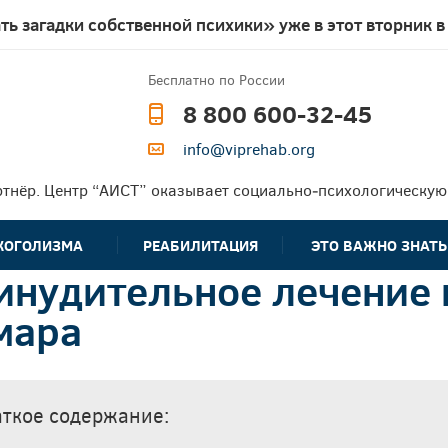
ь загадки собственной психики» уже в этот вторник в
Бесплатно по России
8 800 600-32-45
info@viprehab.org
тнёр. Центр “АИСТ” оказывает социально‑психологическу
КОГОЛИЗМА
РЕАБИЛИТАЦИЯ
ЭТО ВАЖНО ЗНАТЬ
инудительное лечение
 в
Нарколог на дом
Реабилитация
Программа
Ресоциализация
алкозависимых
реабилитации
мара
Частые вопросы
Вывод из запоя на
Реабилитация
Виды зависимостей
дому
игроманов
Кодирование от
алкоголизма
Кодирование от
аткое содержание:
алкоголизма
Торпедо